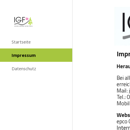
Sk
Startseite
Imp
Impressum
Herau
Datenschutz
Bei a
erreic
Mail:
Tel.:
Mobil
Webs
epco 
Inter