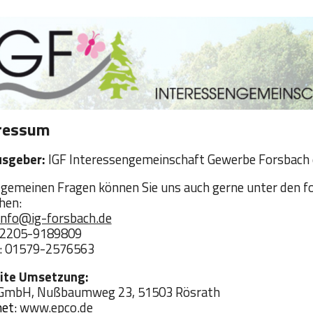
ip to main content
Skip to navigat
ressum
sgeber:
IGF Interessengemeinschaft Gewerbe Forsbach e
llgemeinen Fragen können Sie uns auch gerne unter den f
hen:
info@ig-forsbach.de
 02205-9189809
: 01579-2576563
ite Umsetzung:
GmbH, Nußbaumweg 23, 51503 Rösrath
net:
www.epco.de